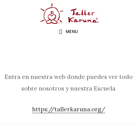
Saltar
Saltar
al
a
contenido
la
MENU
principal
barra
lateral
principal
Entra en nuestra web donde puedes ver todo
sobre nosotros y nuestra Escuela
https://tallerkaruna.org/